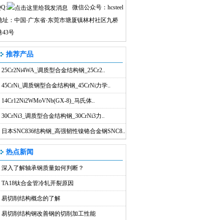
Q:
微信公众号：hcsteel
地址：中国
·
广东省
·
东莞市塘厦镇林村社区九桥
巷43号
推荐产品
25Cr2Ni4WA_调质型合金结构钢_25Cr2..
45CrNi_调质钢型合金结构钢_45CrNi力学..
14Cr12Ni2WMoVNb(GX-8)_马氏体..
30CrNi3_调质型合金结构钢_30CrNi3力..
日本SNC836结构钢_高强韧性镍铬合金钢SNC8..
热点新闻
深入了解轴承钢质量如何判断？
TA18钛合金管冷轧开裂原因
易切削结构概念的了解
易切削结构钢改善钢的切削加工性能