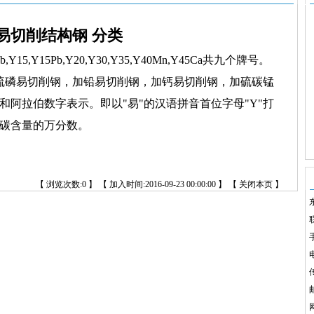
易切削结构钢 分类
,Y15,Y15Pb,Y20,Y30,Y35,Y40Mn,Y45Ca共九个牌号。
硫磷易切削钢，加铅易切削钢，加钙易切削钢，加硫碳锰
阿拉伯数字表示。即以"易"的汉语拼音首位字母"Y"打
碳含量的万分数。
【 浏览次数:
0
】 【 加入时间:2016-09-23 00:00:00 】 【
关闭本页
】
手
电
传