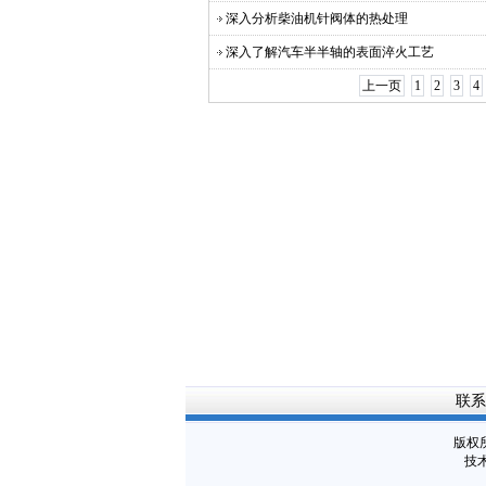
深入分析柴油机针阀体的热处理
深入了解汽车半半轴的表面淬火工艺
上一页
1
2
3
4
联系
版权
技