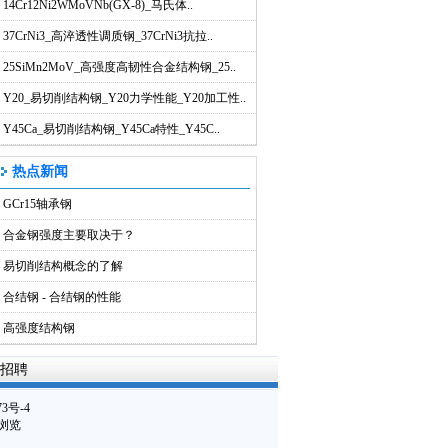
14Cr12Ni2WMoVNb(GX-8)_马氏体..
37CrNi3_高淬透性调质钢_37CrNi3抗拉..
25SiMn2MoV_高强度高韧性合金结构钢_25..
Y20_易切削结构钢_Y20力学性能_Y20加工性..
Y45Ca_易切削结构钢_Y45Ca特性_Y45C..
热点新闻
GCr15轴承钢
合金钢强度主要取决于？
易切削结构概念的了解
合结钢 - 合结钢的性能
高强度结构钢
招聘
73号-4
8浏览