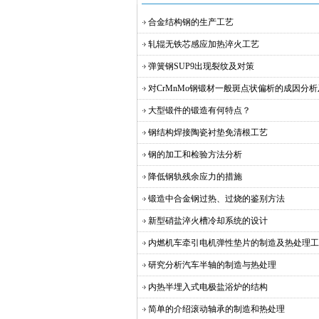
合金结构钢的生产工艺
轧辊无铁芯感应加热淬火工艺
弹簧钢SUP9出现裂纹及对策
对CrMnMo钢锻材一般斑点状偏析的成因分
大型锻件的锻造有何特点？
钢结构焊接陶瓷衬垫免清根工艺
钢的加工和检验方法分析
降低钢轨残余应力的措施
锻造中合金钢过热、过烧的鉴别方法
新型硝盐淬火槽冷却系统的设计
内燃机车牵引电机弹性垫片的制造及热处理工
研究分析汽车半轴的制造与热处理
内热半埋入式电极盐浴炉的结构
简单的介绍滚动轴承的制造和热处理