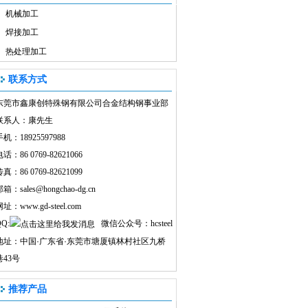
机械加工
焊接加工
热处理加工
联系方式
东莞市鑫康创特殊钢有限公司合金结构钢事业部
联系人：康先生
机：18925597988
话：86 0769-82621066
真：86 0769-82621099
邮箱：
sales@hongchao-dg.cn
网址：
www.gd-steel.com
Q:
微信公众号：hcsteel
地址：中国
·
广东省
·
东莞市塘厦镇林村社区九桥
巷43号
推荐产品