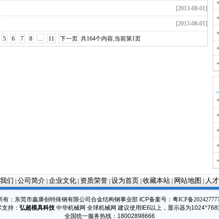
[2013-08-01]
[2013-08-01]
5
6
7
8
...
11
下一页
共164个内容,当前第1页
我们
公司简介
企业文化
资质荣誉
设为首页
收藏本站
网站地图
人才
|
|
|
|
|
|
|
所有：东莞市鑫康创特殊钢有限公司合金结构钢事业部
ICP备案号：
粤ICP备20242777
术支持：
弘超模具科技
中华机械网 全球机械网 建议使用IE6以上，显示器为1024*76
全国统一服务热线：18002898666