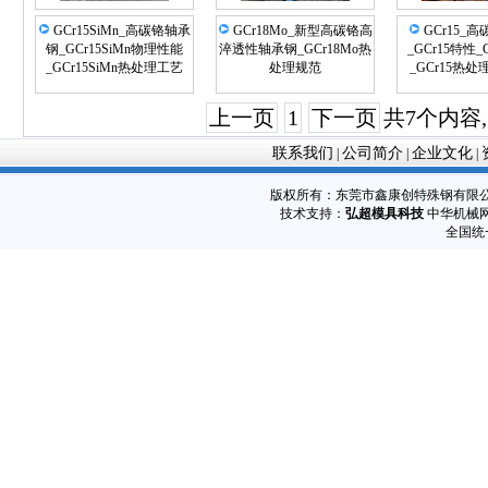
GCr15SiMn_高碳铬轴承
GCr18Mo_新型高碳铬高
GCr15_
钢_GCr15SiMn物理性能
淬透性轴承钢_GCr18Mo热
_GCr15特性_
_GCr15SiMn热处理工艺
处理规范
_GCr15热
上一页
1
下一页
共7个内容
联系我们
公司简介
企业文化
|
|
|
版权所有：东莞市鑫康创特殊钢有限
技术支持：
弘超模具科技
中华机械网
全国统一