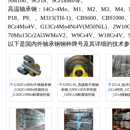
NM100、9Cr18、9Cr18Mo等。
高温轴承钢：14Cr-4Mo、M1、M2、M3、M4、M
P18、P9、、M315(TH-1)、CBS600、CBS1000、
8Cr4Mo4V、G13Cr4Mo4Ni4V(M50NiL)、2W10
70Mn15Cr2Al3WMoV2、W9Cr4V、W18Cr4V、Ste
以下是国内外轴承钢钢种牌号及其详细的技术参
G102Cr18Mo不锈轴承钢
G95Cr18_高碳铬不锈轴
GCr4_低
_G102Cr18Mo性能特点
承钢_G95Cr18力学性能
_GCr4特性_G
_G102Cr18Mo耐腐蚀性能
_G95Cr18耐腐蚀性能
_GCr4接