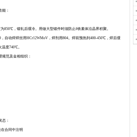
艺性能：
度为850℃，锻轧后缓冷。用做大型锻件时须防止δ铁素体沿晶界积聚。
，自动焊焊丝用HCr12WMoV，焊剂用804。焊前预热到400-450℃，焊后缓
火温度740℃。
的热处理规范及金相组织：
货状态：
类在合同中注明