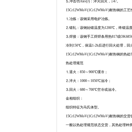
⒌冲击功Akv(J)：淬火回火，≥47。
15Cr12WMoV(1Cr12WMoV)耐热钢的工
⒈冶炼：该钢采用电炉冶炼。
⒉锻轧：该钢始锻温度为1200℃，终锻温
⒊焊接：该钢手工焊焊条用热817或OK6850
冷到150℃，保温1-2h后进行回火处理，回
15Cr12WMoV(1Cr12WMoV)耐热钢
热处理规范
⒈退火：850～900℃缓冷；
⒉淬火：1000～1050℃油冷；
⒊回火：680～700℃空冷或油冷。
金相组织：
组织特征为马氏体型。
15Cr12WMoV(1Cr12WMoV)耐热钢的交
一般以热处理规范状态交货，其热处理种