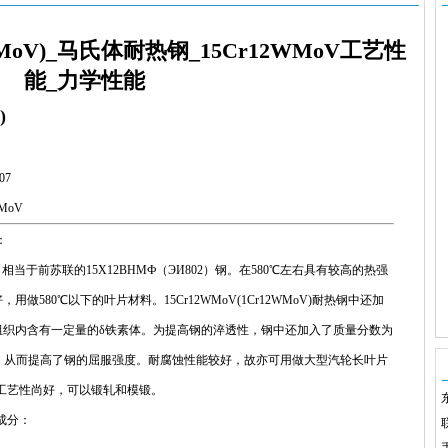
2WMoV)_马氏体耐热钢_15Cr12WMoV工艺性
能_力学性能
)
07
MoV
：
相当于前苏联的15X12BHMФ（ЭИ802）钢。在580℃左右具有较高的热强
580℃以下的叶片材料。15Cr12WMoV(1Cr12WMoV)耐热钢中还加
组织内含有一定量的δ铁素体。为提高钢的淬透性，钢中还加入了质量分数为
量，从而提高了钢的屈服强度。耐腐蚀性能较好，故亦可用做大型汽轮长叶片
)耐热钢工艺性尚好，可以锻轧和模锻。
学成分：