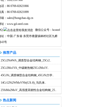
机：18925597988
话：86 0769-82621066
真：86 0769-82621099
邮箱：
sales@hongchao-dg.cn
网址：
www.gd-steel.com
Q:
微信公众号：hcsteel
地址：中国
·
广东省
·
东莞市塘厦镇林村社区九桥
巷43号
推荐产品
25Cr2Ni4WA_调质型合金结构钢_25Cr2..
25Cr2Mo1VA_中碳耐热钢25Cr2Mo1V..
45CrNi_调质钢型合金结构钢_45CrNi力学..
14Cr12Ni2WMoVNb(GX-8)_马氏体..
25SiMn2MoV_高强度高韧性合金结构钢_25..
热点新闻