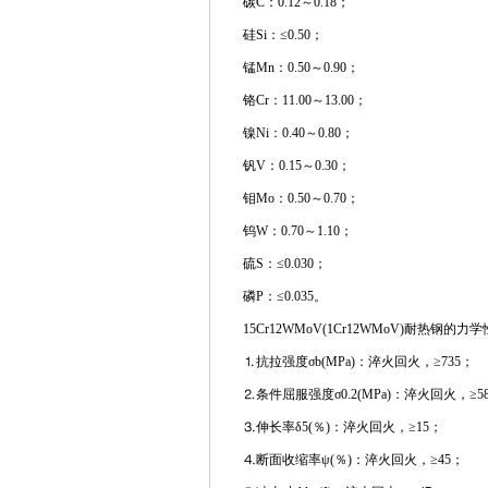
碳C：0.12～0.18；
硅Si：≤0.50；
锰Mn：0.50～0.90；
铬Cr：11.00～13.00；
镍Ni：0.40～0.80；
钒V：0.15～0.30；
钼Mo：0.50～0.70；
钨W：0.70～1.10；
硫S：≤0.030；
磷P：≤0.035。
15Cr12WMoV(1Cr12WMoV)耐热钢的力
⒈抗拉强度σb(MPa)：淬火回火，≥735；
⒉条件屈服强度σ0.2(MPa)：淬火回火，≥5
⒊伸长率δ5(％)：淬火回火，≥15；
⒋断面收缩率ψ(％)：淬火回火，≥45；