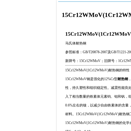
15Cr12WMoV(1Cr1
15Cr12WMoV(1Cr12WMoV
马氏体耐热钢
参照标准：GB/T20878-2007及GB/T1221-20
新牌号：15Cr12WMoV；旧牌号：1Cr12W
15Cr12WMoV(1Cr12WMoV)耐热钢的特性
15Cr12WMoV钢是强化的12%Cr型
耐热钢
，
性，持久塑性和组织稳定性。减震性能良好，用做
入了相当数量的铁素体元素钨、钼和钒，
0.6%左右的镍，以减少自由铁素体的含
材料。15Cr12WMoV(1Cr12WMoV
15Cr12WMoV(1Cr12WMoV)耐热钢的化